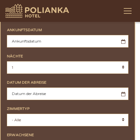
ANKUNFTSDATUM
NÄCHTE
DATUM DER ABREISE
ZIMMERTYP
ERWACHSENE