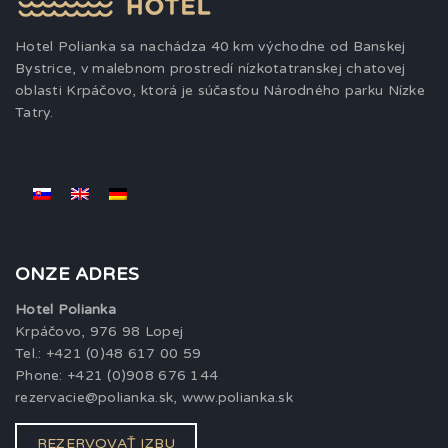
Hotel Polianka sa nachádza 40 km východne od Banskej
Bystrice, v malebnom prostredí nízkotatranskej chatovej
oblasti Krpáčovo, ktorá je súčasťou Národného parku Nízke
Tatry.
ONZE ADRES
Hotel Polianka
Krpáčovo, 976 98 Lopej
Tel.: +421 (0)48 617 00 59
Phone: +421 (0)908 676 144
rezervacie@polianka.sk, www.polianka.sk
REZERVOVAŤ IZBU