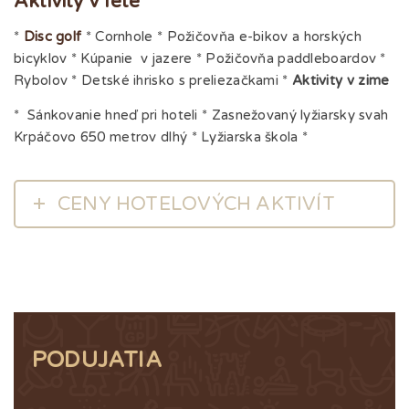
Aktivity v lete
*
Disc golf
* Cornhole * Požičovňa e-bikov a horských
bicyklov * Kúpanie v jazere * Požičovňa paddleboardov *
Rybolov * Detské ihrisko s preliezačkami *
Aktivity v zime
* Sánkovanie hneď pri hoteli * Zasnežovaný lyžiarsky svah
Krpáčovo 650 metrov dlhý * Lyžiarska škola *
CENY HOTELOVÝCH AKTIVÍT
PODUJATIA