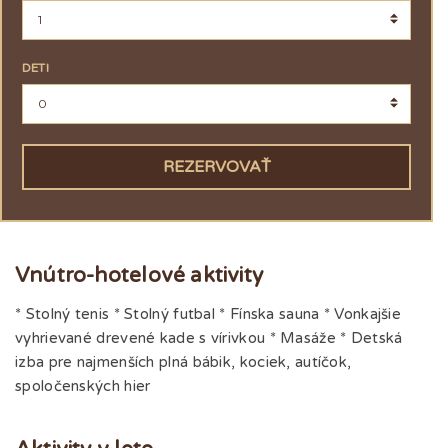
DETI
REZERVOVAŤ
Vnútro-hotelové aktivity
* Stolný tenis * Stolný futbal * Fínska sauna * Vonkajšie
vyhrievané drevené kade s vírivkou * Masáže * Detská
izba pre najmenších plná bábik, kociek, autíčok,
spoločenských hier