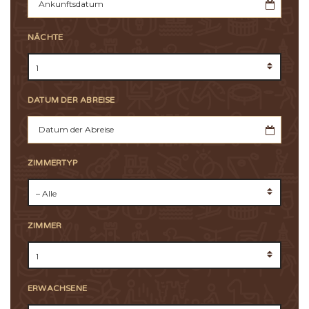
NÄCHTE
DATUM DER ABREISE
ZIMMERTYP
ZIMMER
ERWACHSENE