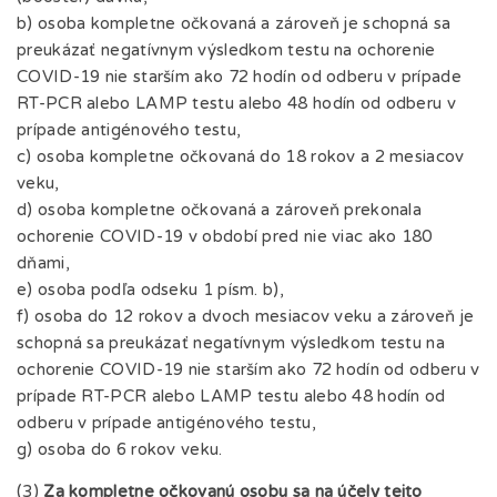
b) osoba kompletne očkovaná a zároveň je schopná sa
preukázať negatívnym výsledkom testu na ochorenie
COVID-19 nie starším ako 72 hodín od odberu v prípade
RT-PCR alebo LAMP testu alebo 48 hodín od odberu v
prípade antigénového testu,
c) osoba kompletne očkovaná do 18 rokov a 2 mesiacov
veku,
d) osoba kompletne očkovaná a zároveň prekonala
ochorenie COVID-19 v období pred nie viac ako 180
dňami,
e) osoba podľa odseku 1 písm. b),
f) osoba do 12 rokov a dvoch mesiacov veku a zároveň je
schopná sa preukázať negatívnym výsledkom testu na
ochorenie COVID-19 nie starším ako 72 hodín od odberu v
prípade RT-PCR alebo LAMP testu alebo 48 hodín od
odberu v prípade antigénového testu,
g) osoba do 6 rokov veku.
(3)
Za
kompletne očkovanú osobu
sa na účely tejto