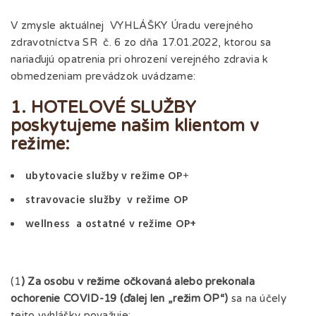
V zmysle aktuálnej VYHLÁŠKY Úradu verejného
zdravotníctva SR č. 6 zo dňa 17.01.2022, ktorou sa
nariaďujú opatrenia pri ohrození verejného zdravia k
obmedzeniam prevádzok uvádzame:
1. HOTELOVÉ SLUŽBY
poskytujeme našim klientom v
režime:
ubytovacie služby
v režime OP
+
stravovacie služby
v režime OP
wellness a ostatné
v režime OP+
(1
) Za osobu v režime očkovaná alebo prekonala
ochorenie COVID-19 (ďalej len „režim OP“)
sa na účely
tejto vyhlášky považuje: