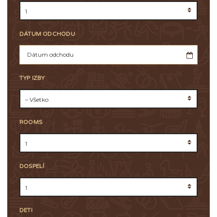
DÁTUM ODCHODU
TYP IZBY
ROOMS
DOSPELÍ
DETI