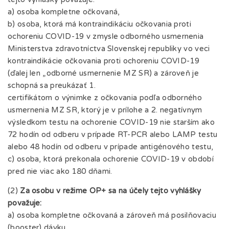
a) osoba kompletne očkovaná,
b) osoba, ktorá má kontraindikáciu očkovania proti
ochoreniu COVID-19 v zmysle odborného usmernenia
Ministerstva zdravotníctva Slovenskej republiky vo veci
kontraindikácie očkovania proti ochoreniu COVID-19
(ďalej len „odborné usmernenie MZ SR) a zároveň je
schopná sa preukázať 1.
certifikátom o výnimke z očkovania podľa odborného
usmernenia MZ SR, ktorý je v prílohe a 2. negatívnym
výsledkom testu na ochorenie COVID-19 nie starším ako
72 hodín od odberu v prípade RT-PCR alebo LAMP testu
alebo 48 hodín od odberu v prípade antigénového testu,
c) osoba, ktorá prekonala ochorenie COVID-19 v období
pred nie viac ako 180 dňami.
(2)
Za osobu v režime OP+ sa na účely tejto vyhlášky
považuje:
a) osoba kompletne očkovaná a zároveň má posilňovaciu
(booster) dávku,