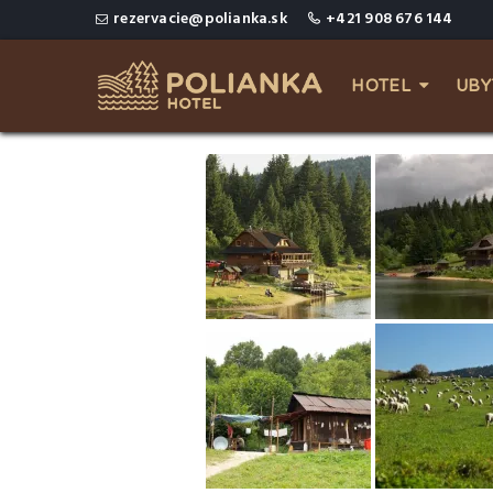
rezervacie@polianka.sk
+421 908 676 144
HOTEL
UBY