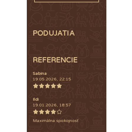
PODUJATIA
REFERENCIE
Sabina
19.05.2026, 22:15
Ildi
19.01.2026, 18:57
Maximálna spokojnosť