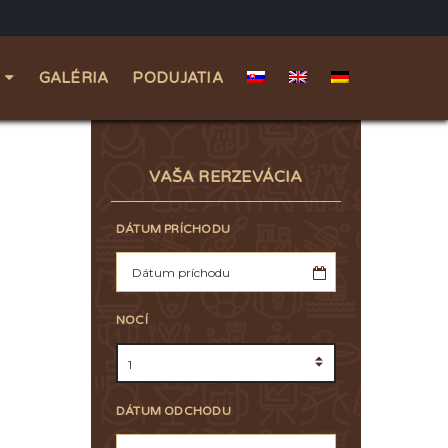
GALÉRIA
PODUJATIA
VAŠA RERZEVÁCIA
DÁTUM PRÍCHODU
NOCÍ
DÁTUM ODCHODU